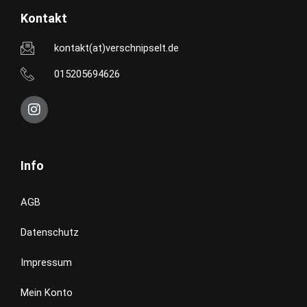
Kontakt
kontakt(at)verschnipselt.de
015205694626
I
n
s
t
a
Info
g
r
a
AGB
m
Datenschutz
Impressum
Mein Konto