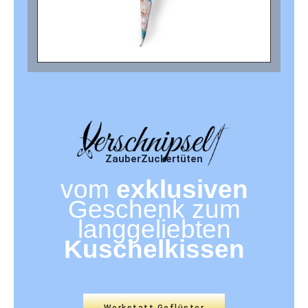
ZauberZuckertüten
vom
exklusiven
Geschenk zum
langgeliebten
Kuschelkissen
Werkstatt Geflüster