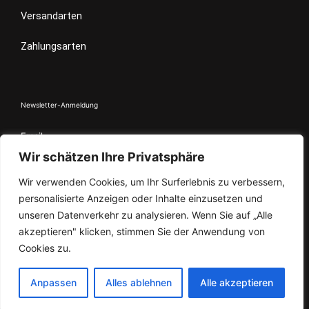
Versandarten
Zahlungsarten
Newsletter-Anmeldung
Email
Wir schätzen Ihre Privatsphäre
Wir verwenden Cookies, um Ihr Surferlebnis zu verbessern,
Indem Du fortfährst, akzeptierst Du unsere
Datenschutzerklärung.
personalisierte Anzeigen oder Inhalte einzusetzen und
unseren Datenverkehr zu analysieren. Wenn Sie auf „Alle
akzeptieren" klicken, stimmen Sie der Anwendung von
Cookies zu.
Anpassen
Alles ablehnen
Alle akzeptieren