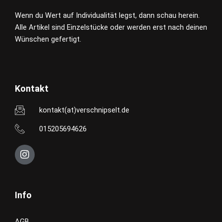
Wenn du Wert auf Individualität legst, dann schau herein.
Alle Artikel sind Einzelstücke oder werden erst nach deinen
Wünschen gefertigt.
Kontakt
kontakt(at)verschnipselt.de
015205694626
I
n
s
t
a
Info
g
r
a
AGB