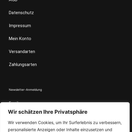
m
Datenschutz
Impressum
Mein Konto
Versandarten
Zahlungsarten
Newsletter-Anmeldung
Email
Wir schätzen Ihre Privatsphäre
Wir verwenden Cookies, um Ihr Surferlebnis zu verbessern,
Indem Du fortfährst, akzeptierst Du unsere
Datenschutzerklärung.
personalisierte Anzeigen oder Inhalte einzusetzen und