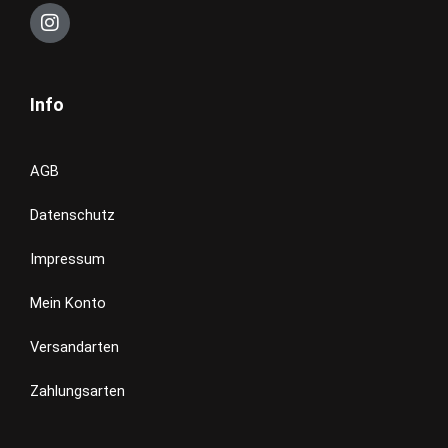
I
n
s
t
a
Info
g
r
a
m
AGB
Datenschutz
Impressum
Mein Konto
Versandarten
Zahlungsarten