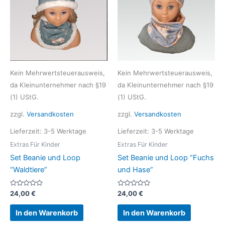
Kein Mehrwertsteuerausweis,
Kein Mehrwertsteuerausweis,
da Kleinunternehmer nach §19
da Kleinunternehmer nach §19
(1) UStG.
(1) UStG.
zzgl.
Versandkosten
zzgl.
Versandkosten
Lieferzeit:
3-5 Werktage
Lieferzeit:
3-5 Werktage
Extras Für Kinder
Extras Für Kinder
Set Beanie und Loop
Set Beanie und Loop “Fuchs
“Waldtiere”
und Hase”
Bewertet
Bewertet
24,00
€
24,00
€
mit
mit
0
0
von
von
In den Warenkorb
In den Warenkorb
5
5