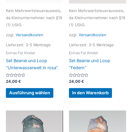
können
Kein Mehrwertsteuerausweis,
Kein Mehrwertsteuerausweis,
auf
da Kleinunternehmer nach §19
da Kleinunternehmer nach §19
der
(1) UStG.
(1) UStG.
Produktseite
gewählt
zzgl.
Versandkosten
zzgl.
Versandkosten
werden
Lieferzeit:
3-5 Werktage
Lieferzeit:
3-5 Werktage
Extras Für Kinder
Extras Für Kinder
Set Beanie und Loop
Set Beanie und Loop
“Unterwasserwelt in rosa”
“Federn”
Bewertet
Bewertet
24,00
€
24,00
€
mit
mit
0
0
von
von
Ausführung wählen
In den Warenkorb
5
5