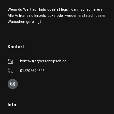
Wenn du Wert auf Individualität legst, dann schau herein.
Alle Artikel sind Einzelstücke oder werden erst nach deinen
Wünschen gefertigt.
Kontakt
kontakt(at)verschnipselt.de
015205694626
I
n
s
t
a
Info
g
r