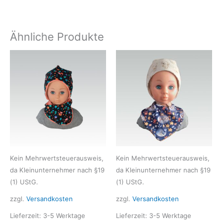
Ähnliche Produkte
Dieses
Produkt
weist
mehrere
Varianten
auf.
Die
Optionen
können
Kein Mehrwertsteuerausweis,
Kein Mehrwertsteuerausweis,
auf
da Kleinunternehmer nach §19
da Kleinunternehmer nach §19
der
(1) UStG.
(1) UStG.
Produktseite
gewählt
zzgl.
Versandkosten
zzgl.
Versandkosten
werden
Lieferzeit:
3-5 Werktage
Lieferzeit:
3-5 Werktage