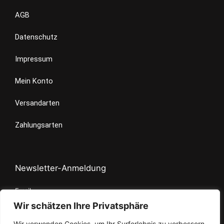
a
m
AGB
Datenschutz
Impressum
Mein Konto
Versandarten
Zahlungsarten
Newsletter-Anmeldung
Email
Wir schätzen Ihre Privatsphäre
Wir verwenden Cookies, um Ihr Surferlebnis zu verbessern,