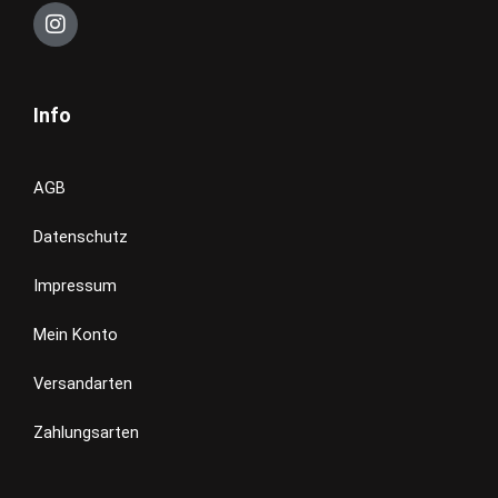
I
n
s
t
a
Info
g
r
a
m
AGB
Datenschutz
Impressum
Mein Konto
Versandarten
Zahlungsarten