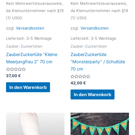
Kein Mehrwertsteuerausweis,
Kein Mehrwertsteuerausweis,
da Kleinunternehmer nach §19
da Kleinunternehmer nach §19
(1) UStG.
(1) UStG.
zzgl.
Versandkosten
zzgl.
Versandkosten
Lieferzeit:
3-5 Werktage
Lieferzeit:
3-5 Werktage
Zauber-Zuckertüten
Zauber-Zuckertüten
ZauberZuckertüte “Kleine
ZauberZuckertüte
Meerjungfrau 2” 70 cm
“Monsterparty” / Schultüte
70 cm
Bewertet
37,00
€
mit
0
Bewertet
42,00
€
von
mit
In den Warenkorb
5
0
von
In den Warenkorb
5