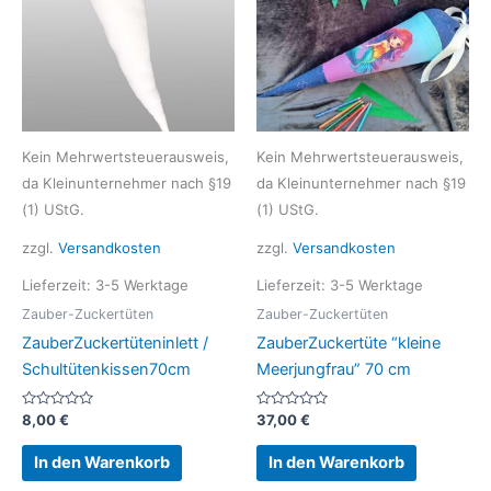
Kein Mehrwertsteuerausweis,
Kein Mehrwertsteuerausweis,
da Kleinunternehmer nach §19
da Kleinunternehmer nach §19
(1) UStG.
(1) UStG.
zzgl.
Versandkosten
zzgl.
Versandkosten
Lieferzeit:
3-5 Werktage
Lieferzeit:
3-5 Werktage
Zauber-Zuckertüten
Zauber-Zuckertüten
ZauberZuckertüteninlett /
ZauberZuckertüte “kleine
Schultütenkissen70cm
Meerjungfrau” 70 cm
Bewertet
Bewertet
8,00
€
37,00
€
mit
mit
0
0
von
von
In den Warenkorb
In den Warenkorb
5
5