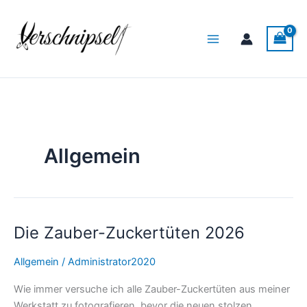
Zum
Main
Inhalt
Menu
springen
Allgemein
Die Zauber-Zuckertüten 2026
Die
Zauber-
Allgemein
/
Administrator2020
Zuckertüten
2026
Wie immer versuche ich alle Zauber-Zuckertüten aus meiner
Werkstatt zu fotografieren, bevor die neuen stolzen