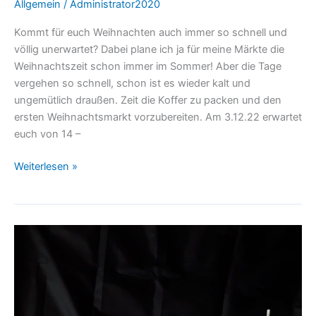
Allgemein
/
Administrator2020
Kommt für euch Weihnachten auch immer so schnell und
völlig unerwartet? Dabei plane ich ja für meine Märkte die
Weihnachtszeit schon immer im Sommer! Aber die Tage
vergehen so schnell, schon ist es wieder kalt und
ungemütlich draußen. Zeit die Koffer zu packen und den
ersten Weihnachtsmarkt vorzubereiten. Am 3.12.22 erwartet
euch von 14 –
Weiterlesen »
WERKSTATTGEFLÜSTER