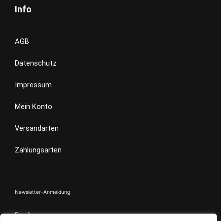
a
Info
g
r
a
m
AGB
Datenschutz
Impressum
Mein Konto
Versandarten
Zahlungsarten
Newsletter-Anmeldung
Email