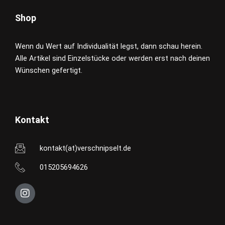
Shop
Wenn du Wert auf Individualität legst, dann schau herein.
Alle Artikel sind Einzelstücke oder werden erst nach deinen
Wünschen gefertigt.
Kontakt
kontakt(at)verschnipselt.de
015205694626
I
n
s
t